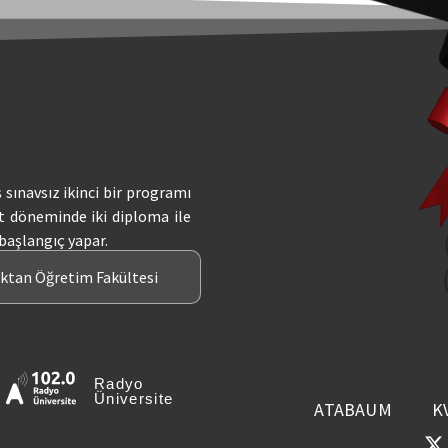
ş sınavsız ikinci bir programı
t döneminde iki diploma ile
 başlangıç yapar.
aktan Öğretim Fakültesi
Radyo
Üniversite
ATABAUM
K