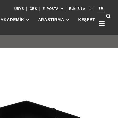
EN
TR
ÜBYS
ÖBS
E-POSTA
Eski Site
AKADEMİK
ARAŞTIRMA
KEŞFET
Kök
üni
güç
par
gel