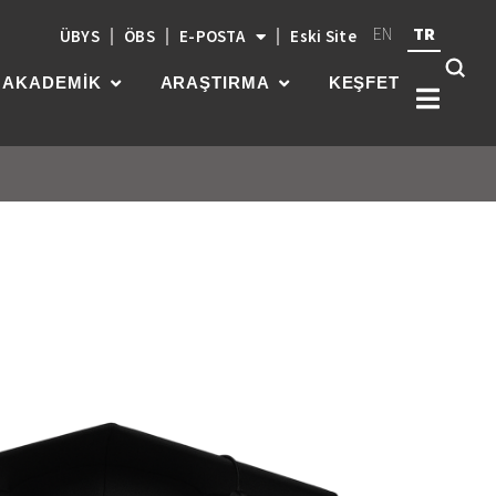
EN
TR
ÜBYS
ÖBS
E-POSTA
Eski Site
AKADEMİK
ARAŞTIRMA
KEŞFET
Kök
üni
güç
par
gel