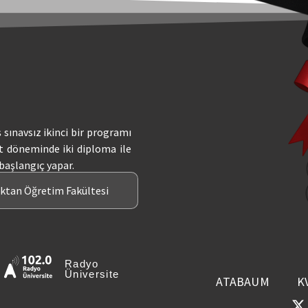
ş sınavsız ikinci bir programı
t döneminde iki diploma ile
 başlangıç yapar.
aktan Öğretim Fakültesi
Radyo
Üniversite
ATABAUM
K