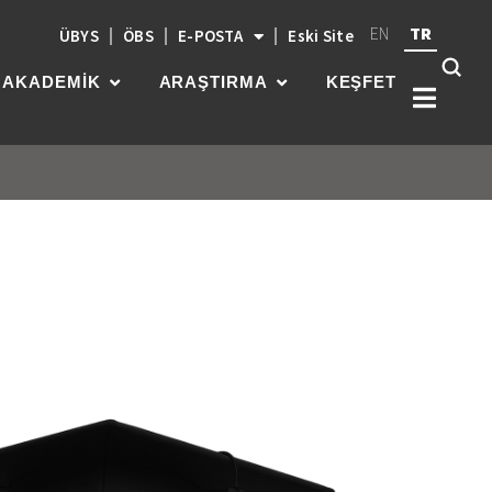
EN
TR
ÜBYS
ÖBS
E-POSTA
Eski Site
AKADEMİK
ARAŞTIRMA
KEŞFET
Kök
üni
güç
par
gel