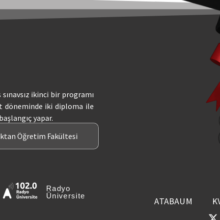
ş sınavsız ikinci bir programı
t döneminde iki diploma ile
 başlangıç yapar.
aktan Öğretim Fakültesi
Radyo
Üniversite
ATABAUM
K