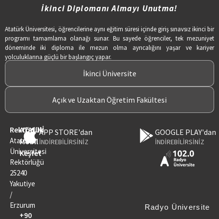
İkinci Diplomanı Almayı Unutma!
Atatürk Üniversitesi, öğrencilerine aynı eğitim süresi içinde giriş sınavsız ikinci bir
programı tamamlama olanağı sunar. Bu sayede öğrenciler, tek mezuniyet
döneminde iki diploma ile mezun olma ayrıcalığını yaşar ve kariyer
yolculuklarına güçlü bir başlangıç yapar.
İkinci Üniversite
Açık ve Uzaktan Öğretim Fakültesi
Rektörlük
ATAUNİ
APP STORE'dan
GOOGLE PLAY'dan
Atatürk
Mobil
İNDİREBİLİRSİNİZ
İNDİREBİLİRSİNİZ
Üniversitesi
Keşfet
Rektörlüğü
25240
Yakutiye
/
Erzurum
Radyo Üniversite
+90