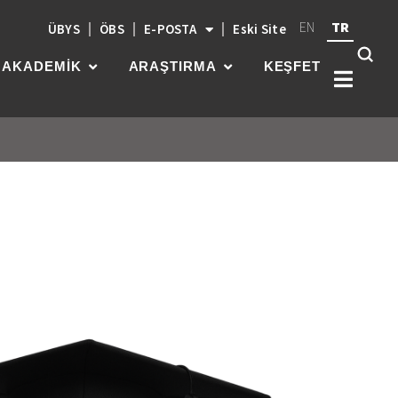
EN
TR
ÜBYS
ÖBS
E-POSTA
Eski Site
AKADEMİK
ARAŞTIRMA
KEŞFET
Kök
üni
güç
par
gel