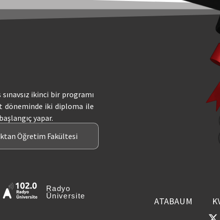
ş sınavsız ikinci bir programı
t döneminde iki diploma ile
 başlangıç yapar.
aktan Öğretim Fakültesi
Radyo
Üniversite
ATABAUM
K