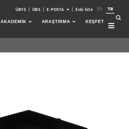
EN
TR
ÜBYS
ÖBS
E-POSTA
Eski Site
AKADEMİK
ARAŞTIRMA
KEŞFET
Kök
üni
güç
par
gel