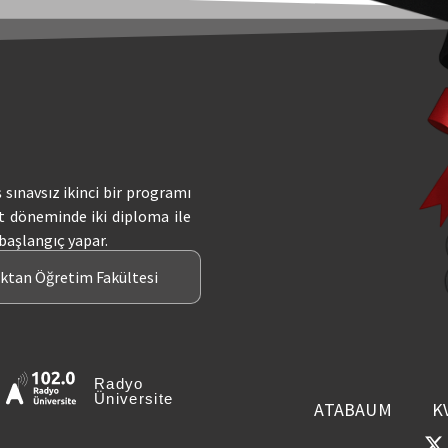
ş sınavsız ikinci bir programı
t döneminde iki diploma ile
 başlangıç yapar.
aktan Öğretim Fakültesi
Radyo
Üniversite
ATABAUM
K