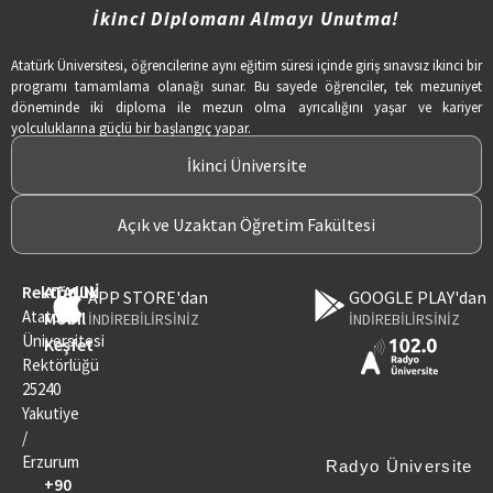
İkinci Diplomanı Almayı Unutma!
Atatürk Üniversitesi, öğrencilerine aynı eğitim süresi içinde giriş sınavsız ikinci bir
programı tamamlama olanağı sunar. Bu sayede öğrenciler, tek mezuniyet
döneminde iki diploma ile mezun olma ayrıcalığını yaşar ve kariyer
yolculuklarına güçlü bir başlangıç yapar.
İkinci Üniversite
Açık ve Uzaktan Öğretim Fakültesi
Rektörlük
ATAUNİ
APP STORE'dan
GOOGLE PLAY'dan
Atatürk
Mobil
İNDİREBİLİRSİNİZ
İNDİREBİLİRSİNİZ
Üniversitesi
Keşfet
Rektörlüğü
25240
Yakutiye
/
Erzurum
Radyo Üniversite
+90